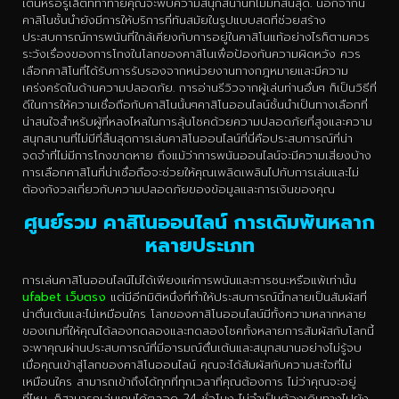
เต้นหรือรูเล็ตที่ท้าทายคุณจะพบความสนุกสนานที่ไม่มีที่สิ้นสุด. นอกจากนี้
คาสิโนชั้นนำยังมีการให้บริการที่ทันสมัยในรูปแบบสดที่ช่วยสร้าง
ประสบการณ์การพนันที่ใกล้เคียงกับการอยู่ในคาสิโนแท้อย่างไรก็ตามควร
ระวังเรื่องของการโกงในโลกของคาสิโนเพื่อป้องกันความผิดหวัง ควร
เลือกคาสิโนที่ได้รับการรับรองจากหน่วยงานทางกฎหมายและมีความ
เคร่งครัดในด้านความปลอดภัย. การอ่านรีวิวจากผู้เล่นท่านอื่นๆ ก็เป็นวิธีที่
ดีในการให้ความเชื่อถือกับคาสิโนนั้นๆคาสิโนออนไลน์ชั้นนำเป็นทางเลือกที่
น่าสนใจสำหรับผู้ที่หลงไหลในการลุ้นโชคด้วยความปลอดภัยที่สูงและความ
สนุกสนานที่ไม่มีที่สิ้นสุดการเล่นคาสิโนออนไลน์ที่นี่คือประสบการณ์ที่น่า
จดจำที่ไม่มีการโกงขาดหาย ถึงแม้ว่าการพนันออนไลน์จะมีความเสี่ยงบ้าง
การเลือกคาสิโนที่น่าเชื่อถือจะช่วยให้คุณเพลิดเพลินไปกับการเล่นและไม่
ต้องกังวลเกี่ยวกับความปลอดภัยของข้อมูลและการเงินของคุณ
ศูนย์รวม คาสิโนออนไลน์ การเดิมพันหลาก
หลายประเภท
การเล่นคาสิโนออนไลน์ไม่ได้เพียงแค่การพนันและการชนะหรือแพ้เท่านั้น
ufabet เว็บตรง
แต่มีอีกมิติหนึ่งที่ทำให้ประสบการณ์นี้กลายเป็นสัมผัสที่
น่าตื่นเต้นและไม่เหมือนใคร โลกของคาสิโนออนไลน์มีทั้งความหลากหลาย
ของเกมที่ให้คุณได้ลองทดลองและทดลองโชคทั้งหลายการสัมผัสกับโลกนี้
จะพาคุณผ่านประสบการณ์ที่มีอารมณ์ตื่นเต้นและสนุกสนานอย่างไม่รู้จบ
เมื่อคุณเข้าสู่โลกของคาสิโนออนไลน์ คุณจะได้สัมผัสกับความสะใจที่ไม่
เหมือนใคร สามารถเข้าถึงได้ทุกที่ทุกเวลาที่คุณต้องการ ไม่ว่าคุณจะอยู่
ที่ไหน, ก็สามารถเล่นเกมได้ตลอด 24 ชั่วโมง ไม่จำเป็นต้องเดินทางไปยัง