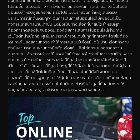
ตื่นเต้นมากขึ้น และสร้างประสบการณ์ที่จดจำได้ในใจผู้เล่นนอกจากนี้ยังมี
โปรโมชั่นและโบนัสต่าง ๆ ที่เพิ่มความมีเสน่ห์ในการเล่น ไม่ว่าจะเป็นโบนัส
ต้อนรับสำหรับผู้สมัครใหม่ หรือโปรโมชั่นรายวันที่ทำให้ผู้เล่นได้รับ
ประสบการณ์ที่ตื่นเต้นทุกๆ วันการเล่นคาสิโนออนไลน์ไม่เพียงแต่เป็น
กิจกรรมที่สนุกสนานเท่านั้น แต่ยังเป็นทางเลือกที่น่าสนใจสำหรับผู้ที่
ต้องการทดลองโชคของตนเองด้วยการเล่นคาสิโนออนไลน์ผ่านทาง
เว็บไซต์ที่น่าเชื่อถือ ผู้เล่นสามารถเข้าร่วมเกมในทุกที่ทุกเวลา โดยไม่ต้อง
เดินทางไปยังสถานที่จริง ทำให้การเล่นเป็นไปได้แม้แต่ในบ้านหรือที่ทำงาน
ทั้งยังสามารถเล่นผ่านทางมือถือหรือแท็บเล็ตได้ทุกรุ่นนอกจากความ
สนุกสนานแล้ว การเล่นคาสิโนออนไลน์ยังเสนอโอกาสในการรวยเร็ว หลาย
คนมองหาโอกาสในการชนะรางวัลที่มีมูลค่าสูง และเว็บคาสิโนทำให้การนี้
เป็นไปได้ กับแจ็คพอตที่มีมูลค่าใหญ่ที่มีให้เลือกเล่นในหลายเกม ทำให้ผู้เล่น
สามารถเปลี่ยนชีวิตได้ในที่สุดเว็บคาสิโนออนไลน์นี้ยังมีระบบความ
ปลอดภัยที่มีมาตรฐานสูง ทำให้ผู้เล่นสามารถเล่นโดยมีความมั่นใจในข้อมูล
และเงินทุนของตน. การใช้เทคโนโลยีการเข้ารหัสข้อมูลที่ทันสมัยช่วยให้
ข้อมูลส่วนตัวของผู้เล่นได้รับความคุ้มครองอย่างเข้มงวด