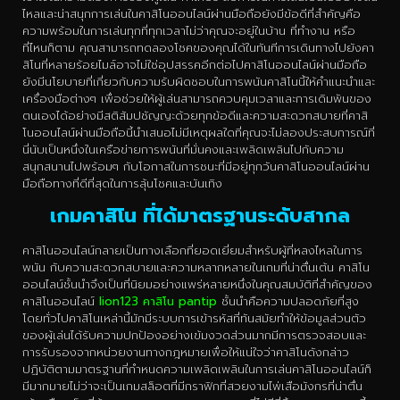
ไหลและน่าสนุกการเล่นในคาสิโนออนไลน์ผ่านมือถือยังมีข้อดีที่สำคัญคือ
ความพร้อมในการเล่นทุกที่ทุกเวลาไม่ว่าคุณจะอยู่ในบ้าน ที่ทำงาน หรือ
ที่ไหนก็ตาม คุณสามารถทดลองโชคของคุณได้ในทันทีการเดินทางไปยังคา
สิโนที่หลายร้อยไมล์อาจไม่ใช่อุปสรรคอีกต่อไปคาสิโนออนไลน์ผ่านมือถือ
ยังมีนโยบายที่เกี่ยวกับความรับผิดชอบในการพนันคาสิโนนี้ให้คำแนะนำและ
เครื่องมือต่างๆ เพื่อช่วยให้ผู้เล่นสามารถควบคุมเวลาและการเดิมพันของ
ตนเองได้อย่างมีสติสัมปชัญญะด้วยทุกข้อดีและความสะดวกสบายที่คาสิ
โนออนไลน์ผ่านมือถือนี้นำเสนอไม่มีเหตุผลใดที่คุณจะไม่ลองประสบการณ์ที่
นี่นับเป็นหนึ่งในเครือข่ายการพนันที่มั่นคงและเพลิดเพลินไปกับความ
สนุกสนานไปพร้อมๆ กับโอกาสในการชนะที่มีอยู่ทุกวันคาสิโนออนไลน์ผ่าน
มือถือทางที่ดีที่สุดในการลุ้นโชคและบันเทิง
เกมคาสิโน ที่ได้มาตรฐานระดับสากล
คาสิโนออนไลน์กลายเป็นทางเลือกที่ยอดเยี่ยมสำหรับผู้ที่หลงไหลในการ
พนัน กับความสะดวกสบายและความหลากหลายในเกมที่น่าตื่นเต้น คาสิโน
ออนไลน์ชั้นนำจึงเป็นที่นิยมอย่างแพร่หลายหนึ่งในคุณสมบัติที่สำคัญของ
คาสิโนออนไลน์
lion123 คาสิโน pantip
ชั้นนำคือความปลอดภัยที่สูง
โดยทั่วไปคาสิโนเหล่านี้มักมีระบบการเข้ารหัสที่ทันสมัยทำให้ข้อมูลส่วนตัว
ของผู้เล่นได้รับความปกป้องอย่างเข้มงวดส่วนมากมีการตรวจสอบและ
การรับรองจากหน่วยงานทางกฎหมายเพื่อให้แน่ใจว่าคาสิโนดังกล่าว
ปฏิบัติตามมาตรฐานที่กำหนดความเพลิดเพลินในการเล่นคาสิโนออนไลน์ก็
มีมากมายไม่ว่าจะเป็นเกมสล็อตที่มีกราฟิกที่สวยงามไพ่เสือมังกรที่น่าตื่น