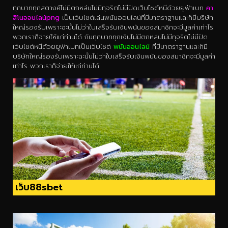
ทุกบาททุกสตางค์ไม่มีตกหล่นไม่มีทุจริตไม่มีปิดเว็บไซต์หนีด้วยยูฟ่าเบท
คา
สิโนออนไลน์png
เป็นเว็บไซต์เล่นพนันออนไลน์ที่มีมาตราฐานและก็มีบริษัท
ใหญ่รองรับเพราะฉะนั้นไม่ว่าใบเสร็จรับเงินพนันของสมาชิกจะมีมูลค่าเท่าไร
พวกเราก็จ่ายให้แก่ท่านได้ กันทุกบาททุกเงินไม่มีตกหล่นไม่มีทุจริตไม่มีปิด
เว็บไซต์หนีด้วยยูฟ่าเบทเป็นเว็บไซต์
พนันออนไลน์
ที่มีมาตราฐานและก็มี
บริษัทใหญ่รองรับเพราะฉะนั้นไม่ว่าใบเสร็จรับเงินพนันของสมาชิกจะมีมูลค่า
เท่าไร พวกเราก็จ่ายให้แก่ท่านได้
เว็บ88sbet